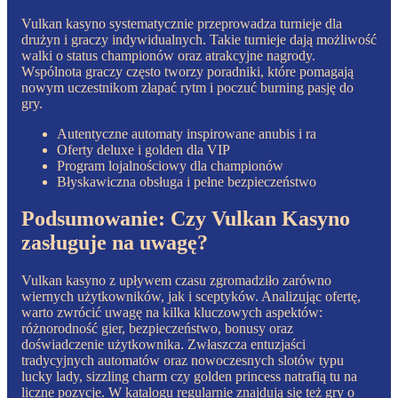
Vulkan kasyno systematycznie przeprowadza turnieje dla
drużyn i graczy indywidualnych. Takie turnieje dają możliwość
walki o status championów oraz atrakcyjne nagrody.
Wspólnota graczy często tworzy poradniki, które pomagają
nowym uczestnikom złapać rytm i poczuć burning pasję do
gry.
Autentyczne automaty inspirowane anubis i ra
Oferty deluxe i golden dla VIP
Program lojalnościowy dla championów
Błyskawiczna obsługa i pełne bezpieczeństwo
Podsumowanie: Czy Vulkan Kasyno
zasługuje na uwagę?
Vulkan kasyno z upływem czasu zgromadziło zarówno
wiernych użytkowników, jak i sceptyków. Analizując ofertę,
warto zwrócić uwagę na kilka kluczowych aspektów:
różnorodność gier, bezpieczeństwo, bonusy oraz
doświadczenie użytkownika. Zwłaszcza entuzjaści
tradycyjnych automatów oraz nowoczesnych slotów typu
lucky lady, sizzling charm czy golden princess natrafią tu na
liczne pozycje. W katalogu regularnie znajdują się też gry o