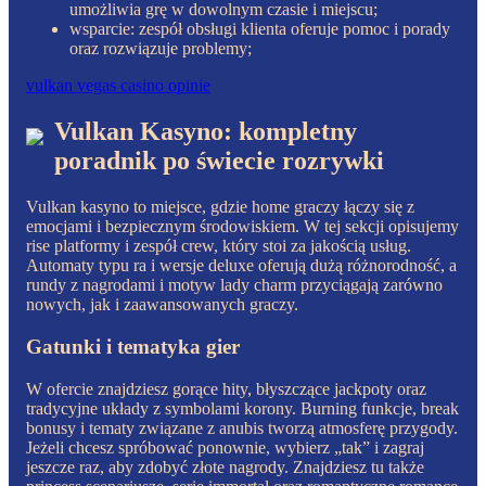
umożliwia grę w dowolnym czasie i miejscu;
wsparcie: zespół obsługi klienta oferuje pomoc i porady
oraz rozwiązuje problemy;
vulkan vegas casino opinie
Vulkan Kasyno: kompletny
poradnik po świecie rozrywki
Vulkan kasyno to miejsce, gdzie home graczy łączy się z
emocjami i bezpiecznym środowiskiem. W tej sekcji opisujemy
rise platformy i zespół crew, który stoi za jakością usług.
Automaty typu ra i wersje deluxe oferują dużą różnorodność, a
rundy z nagrodami i motyw lady charm przyciągają zarówno
nowych, jak i zaawansowanych graczy.
Gatunki i tematyka gier
W ofercie znajdziesz gorące hity, błyszczące jackpoty oraz
tradycyjne układy z symbolami korony. Burning funkcje, break
bonusy i tematy związane z anubis tworzą atmosferę przygody.
Jeżeli chcesz spróbować ponownie, wybierz „tak” i zagraj
jeszcze raz, aby zdobyć złote nagrody. Znajdziesz tu także