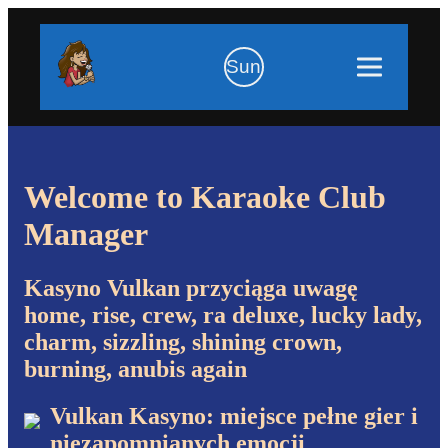
Sun
Welcome to Karaoke Club
Manager
Kasyno Vulkan przyciąga uwagę
home, rise, crew, ra deluxe, lucky lady,
charm, sizzling, shining crown,
burning, anubis again
Vulkan Kasyno: miejsce pełne gier i
niezapomnianych emocji