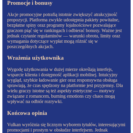
Promocje i bonusy
Akcje promocyjne potrafią istotnie zwiększyć atrakcyjność
propozycji. Platforma zwykle udostępnia pakiety powitalne,
bezpłatne spiny oraz programy lojalnościowe pozwalające
graczom piąć się w rankingach i odbierać bonusy. Ważne jest
jednak czytanie regulaminów — warunki obrotu, limity oraz
wymagania dotyczące wypłat mogą różnić się w
poszczególnych akcjach.
Wrażenia użytkownika
Wygodę użytkowania w dużej mierze określają interfejs,
wsparcie klienta i dostępność aplikacji mobilnej. Intuicyjny
wygląd, szybkie ładowanie gier oraz responsywna obsługa
sprawiają, że czas spędzony na platformie jest przyjemny. Dla
wielu graczy istotne są też aspekty estetyczne — motywy
związane z romancem, burning emotions czy chaos mogą
wpływać na odbiór rozrywki.
Końcowa opinia
Vulkan wyróżnia się licznym wyborem tytułów, interesującymi
promocjami i prostym w obsłudze interfejsem. Jednak