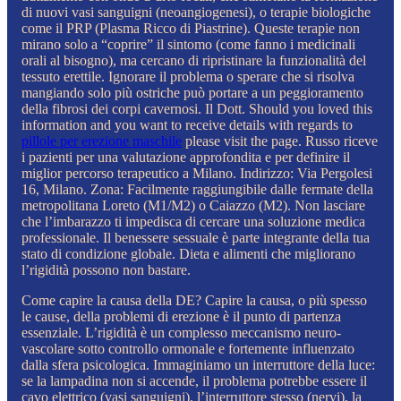
di nuovi vasi sanguigni (neoangiogenesi), o terapie biologiche
come il PRP (Plasma Ricco di Piastrine). Queste terapie non
mirano solo a “coprire” il sintomo (come fanno i medicinali
orali al bisogno), ma cercano di ripristinare la funzionalità del
tessuto erettile. Ignorare il problema o sperare che si risolva
mangiando solo più ostriche può portare a un peggioramento
della fibrosi dei corpi cavernosi. Il Dott. Should you loved this
information and you want to receive details with regards to
pillole per erezione maschile
please visit the page. Russo riceve
i pazienti per una valutazione approfondita e per definire il
miglior percorso terapeutico a Milano. Indirizzo: Via Pergolesi
16, Milano. Zona: Facilmente raggiungibile dalle fermate della
metropolitana Loreto (M1/M2) o Caiazzo (M2). Non lasciare
che l’imbarazzo ti impedisca di cercare una soluzione medica
professionale. Il benessere sessuale è parte integrante della tua
stato di condizione globale. Dieta e alimenti che migliorano
l’rigidità possono non bastare.
Come capire la causa della DE? Capire la causa, o più spesso
le cause, della problemi di erezione è il punto di partenza
essenziale. L’rigidità è un complesso meccanismo neuro-
vascolare sotto controllo ormonale e fortemente influenzato
dalla sfera psicologica. Immaginiamo un interruttore della luce:
se la lampadina non si accende, il problema potrebbe essere il
cavo elettrico (vasi sanguigni), l’interruttore stesso (nervi), la