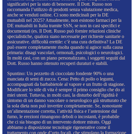
significativi per la stato di benessere. Il Dott. Russo non
raccomanda l’utilizzo di prodotti senza valutazione medica,
anche se venduti online. Ci sono medicinali per la DE
mutuabili nel 2025? Attualmente, non esistono farmaci per la
DE mutuabili in Italia tramite SSN, se non in casi specifici e
documentati (es. Il Dott. Russo può fornire relazioni cliniche
specialistiche, qualora siano necessarie per richieste sanitarie o
assicurative. difficoltà erettile: c’è una cura definitiva? La DE
può essere completamente risolta quando si agisce sulla causa
primaria: disagi vascolari, ormonali, psicologici o neurologici.
In molti casi, con un piano personalizzato, i soggetti seguiti dal
Dott. Russo hanno ottenuto recuperi duraturi e stabili.
Spuntino: Un pezzetto di cioccolato fondente 90% o una
manciata di semi di zucca. Cena: Petto di pollo o legumi,
accompagnati da barbabietole al vapore e un frutto di stagione.
Modificare lo stile di vita è sempre il primo consiglio che do ai
miei utenti. Tuttavia, in molti casi, la disturbo dell’rigidità è
sintomo di un danno vascolare o neurologico già strutturato che
la sola dieta non può invertire completamente. Se, nonostante
un’alimentazione corretta, l’attività fisica e l’astensione dal
fumo, le erezioni rimangono deboli o incostanti, è probabile
che ci sia bisogno di un intervento dottore mirato. Oggi
abbiamo a disposizione tecnologie rigenerative come il
trattamento con onde d’urto focali, che stimolano la formazione