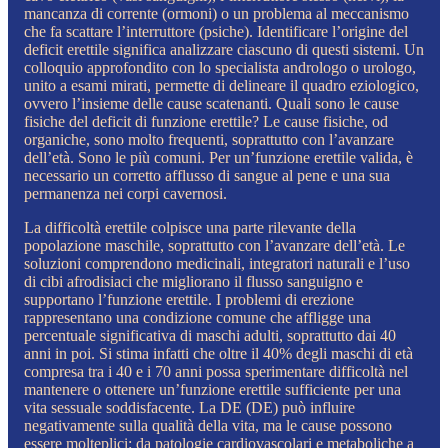
mancanza di corrente (ormoni) o un problema al meccanismo
che fa scattare l’interruttore (psiche). Identificare l’origine del
deficit erettile significa analizzare ciascuno di questi sistemi. Un
colloquio approfondito con lo specialista andrologo o urologo,
unito a esami mirati, permette di delineare il quadro eziologico,
ovvero l’insieme delle cause scatenanti. Quali sono le cause
fisiche del deficit di funzione erettile? Le cause fisiche, od
organiche, sono molto frequenti, soprattutto con l’avanzare
dell’età. Sono le più comuni. Per un’funzione erettile valida, è
necessario un corretto afflusso di sangue al pene e una sua
permanenza nei corpi cavernosi.
La difficoltà erettile colpisce una parte rilevante della
popolazione maschile, soprattutto con l’avanzare dell’età. Le
soluzioni comprendono medicinali, integratori naturali e l’uso
di cibi afrodisiaci che migliorano il flusso sanguigno e
supportano l’funzione erettile. I problemi di erezione
rappresentano una condizione comune che affligge una
percentuale significativa di maschi adulti, soprattutto dai 40
anni in poi. Si stima infatti che oltre il 40% degli maschi di età
compresa tra i 40 e i 70 anni possa sperimentare difficoltà nel
mantenere o ottenere un’funzione erettile sufficiente per una
vita sessuale soddisfacente. La DE (DE) può influire
negativamente sulla qualità della vita, ma le cause possono
essere molteplici: da patologie cardiovascolari e metaboliche a