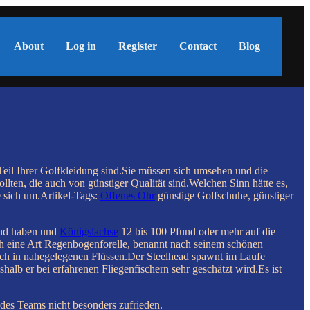
About
Log in
Register
Contact
Blog
 Teil Ihrer Golfkleidung sind.Sie müssen sich umsehen und die
llten, die auch von günstiger Qualität sind.Welchen Sinn hätte es,
 sich um.Artikel-Tags:
Offenes Ohr
günstige Golfschuhe, günstiger
und haben und
Königslachse
12 bis 100 Pfund oder mehr auf die
lich eine Art Regenbogenforelle, benannt nach seinem schönen
uch in nahegelegenen Flüssen.Der Steelhead spawnt im Laufe
alb er bei erfahrenen Fliegenfischern sehr geschätzt wird.Es ist
des Teams nicht besonders zufrieden.