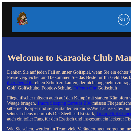
Sun
Welcome to Karaoke Club Ma
Denken Sie auf jeden Fall an unser Golfspiel, wenn Sie ein echter 
Preise vergleichen.und bekommen Sie das Beste für Ihr Geld.Das bed
über Dem Ohr
einen Schuh zu kaufen, der nicht angenehm zu trag
Golf, Golfschuhe, Footjoy-Schuhe,
Offenes Ohr
Golfschuh
Fliegenfischer müssen auch auf den Kampf mit starken Kämpfern 
Waage bringen,
1more Sleeping Earbuds Z30
müssen Fliegenfischer
silbernen Körper und seiner stählernen Farbe.Wie Lachse schwimm
seines Lebens mehrmals.Der Steelhead ist stark,
1more Fit SE Ope
auch ein toller Fang für den Esstisch und insgesamt ein leckerer Fis
Wie Sie sehen, werden im Team viele Veränderungen vorgenommen, 