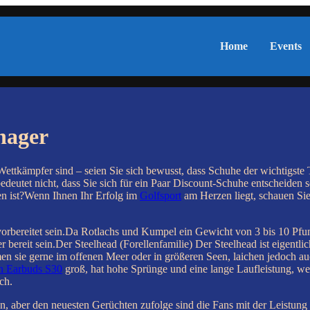
Home
Events
nager
Wettkämpfer sind – seien Sie sich bewusst, dass Schuhe der wichtigste
eutet nicht, dass Sie sich für ein Paar Discount-Schuhe entscheiden so
en ist?Wenn Ihnen Ihr Erfolg im
Golfsport
am Herzen liegt, schauen Sie
vorbereitet sein.Da Rotlachs und Kumpel ein Gewicht von 3 bis 10 Pf
 bereit sein.Der Steelhead (Forellenfamilie) Der Steelhead ist eigent
en sie gerne im offenen Meer oder in größeren Seen, laichen jedoch a
n Earbuds S30
groß, hat hohe Sprünge und eine lange Laufleistung, wesh
ch.
aber den neuesten Gerüchten zufolge sind die Fans mit der Leistung 