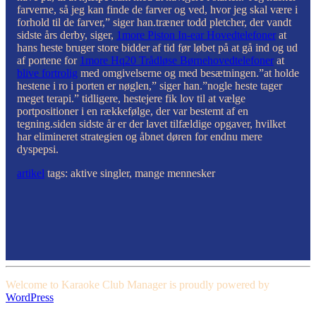
farverne, så jeg kan finde de farver og ved, hvor jeg skal være i
forhold til de farver,” siger han.træner todd pletcher, der vandt
sidste års derby, siger,
1more Piston In-ear Hovedtelefoner
at
hans heste bruger store bidder af tid før løbet på at gå ind og ud
af portene for
1more Hq20 Trådløse Børnehovedtelefoner
at
blive fortrolig
med omgivelserne og med besætningen.”at holde
hestene i ro i porten er nøglen,” siger han.”nogle heste tager
meget terapi.” tidligere, hestejere fik lov til at vælge
portpositioner i en rækkefølge, der var bestemt af en
tegning.siden sidste år er der lavet tilfældige opgaver, hvilket
har elimineret strategien og åbnet døren for endnu mere
dyspepsi.
artikel
tags: aktive singler, mange mennesker
Welcome to Karaoke Club Manager is proudly powered by
WordPress