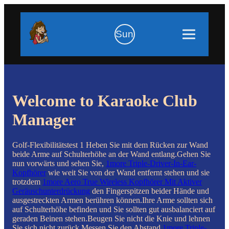
Sun
Welcome to Karaoke Club
Manager
Golf-Flexibilitätstest 1 Heben Sie mit dem Rücken zur Wand
beide Arme auf Schulterhöhe an der Wand entlang.Gehen Sie
nun vorwärts und sehen Sie,
1more Triple-Driver-In-Ear-
Kopfhörer
wie weit Sie von der Wand entfernt stehen und sie
trotzdem
1more Aero True Wireless Kopfhörer Mit Aktiver
Geräuschunterdrückung
den Fingerspitzen beider Hände und
ausgestreckten Armen berühren können.Ihre Arme sollten sich
auf Schulterhöhe befinden und Sie sollten gut ausbalanciert auf
geraden Beinen stehen.Beugen Sie nicht die Knie und lehnen
Sie sich nicht zurück.Messen Sie den Abstand
1more Triple-