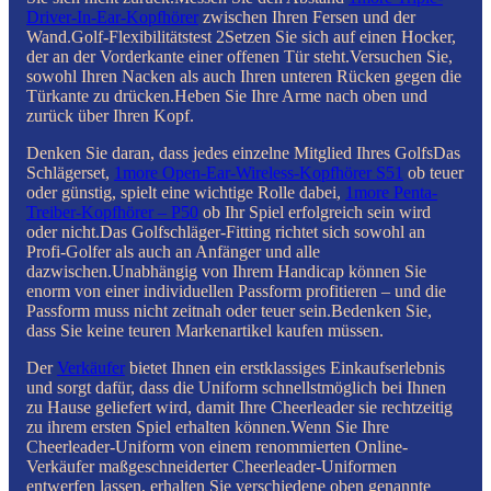
Driver-In-Ear-Kopfhörer
zwischen Ihren Fersen und der
Wand.Golf-Flexibilitätstest 2Setzen Sie sich auf einen Hocker,
der an der Vorderkante einer offenen Tür steht.Versuchen Sie,
sowohl Ihren Nacken als auch Ihren unteren Rücken gegen die
Türkante zu drücken.Heben Sie Ihre Arme nach oben und
zurück über Ihren Kopf.
Denken Sie daran, dass jedes einzelne Mitglied Ihres GolfsDas
Schlägerset,
1more Open-Ear-Wireless-Kopfhörer S51
ob teuer
oder günstig, spielt eine wichtige Rolle dabei,
1more Penta-
Treiber-Kopfhörer – P50
ob Ihr Spiel erfolgreich sein wird
oder nicht.Das Golfschläger-Fitting richtet sich sowohl an
Profi-Golfer als auch an Anfänger und alle
dazwischen.Unabhängig von Ihrem Handicap können Sie
enorm von einer individuellen Passform profitieren – und die
Passform muss nicht zeitnah oder teuer sein.Bedenken Sie,
dass Sie keine teuren Markenartikel kaufen müssen.
Der
Verkäufer
bietet Ihnen ein erstklassiges Einkaufserlebnis
und sorgt dafür, dass die Uniform schnellstmöglich bei Ihnen
zu Hause geliefert wird, damit Ihre Cheerleader sie rechtzeitig
zu ihrem ersten Spiel erhalten können.Wenn Sie Ihre
Cheerleader-Uniform von einem renommierten Online-
Verkäufer maßgeschneiderter Cheerleader-Uniformen
entwerfen lassen, erhalten Sie verschiedene oben genannte