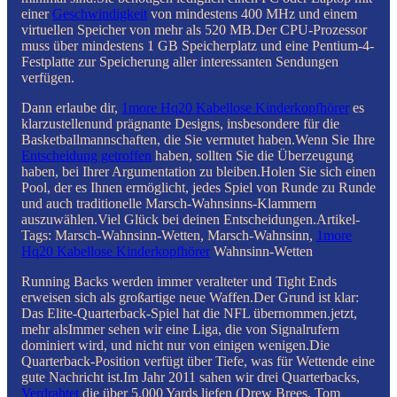
einer
Geschwindigkeit
von mindestens 400 MHz und einem
virtuellen Speicher von mehr als 520 MB.Der CPU-Prozessor
muss über mindestens 1 GB Speicherplatz und eine Pentium-4-
Festplatte zur Speicherung aller interessanten Sendungen
verfügen.
Dann erlaube dir,
1more Hq20 Kabellose Kinderkopfhörer
es
klarzustellenund prägnante Designs, insbesondere für die
Basketballmannschaften, die Sie vermutet haben.Wenn Sie Ihre
Entscheidung getroffen
haben, sollten Sie die Überzeugung
haben, bei Ihrer Argumentation zu bleiben.Holen Sie sich einen
Pool, der es Ihnen ermöglicht, jedes Spiel von Runde zu Runde
und auch traditionelle Marsch-Wahnsinns-Klammern
auszuwählen.Viel Glück bei deinen Entscheidungen.Artikel-
Tags: Marsch-Wahnsinn-Wetten, Marsch-Wahnsinn,
1more
Hq20 Kabellose Kinderkopfhörer
Wahnsinn-Wetten
Running Backs werden immer veralteter und Tight Ends
erweisen sich als großartige neue Waffen.Der Grund ist klar:
Das Elite-Quarterback-Spiel hat die NFL übernommen.jetzt,
mehr alsImmer sehen wir eine Liga, die von Signalrufern
dominiert wird, und nicht nur von einigen wenigen.Die
Quarterback-Position verfügt über Tiefe, was für Wettende eine
gute Nachricht ist.Im Jahr 2011 sahen wir drei Quarterbacks,
Verdrahtet
die über 5.000 Yards liefen (Drew Brees, Tom