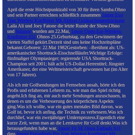
April die erste Höchstpunktzahl von 30 für ihren Samba.Ohno
und sein Partner erreichten schließlich zusammen
1more Evo
True Wireless Kopfhörer Mit Aktiver Geräuschunterdrückung
Laila Ali und Joey Fatone die letzte Runde der Show.Ohno
und
Julianne
wurden am 22.Mai,
1more Open-Ear-Wireless-
Kopfhörer S51
Ohnos 25.Geburtstag, zu den Gewinnern der
vierten Staffel gekürt.Derzeit sind uns keine Hochzeitspläne
bekannt.Geboren: 22.Mai 1982Gestorben: –Berühmt als: US-
amerikanischer Shorttrack-Eisschnellläufer.Wichtige Erfolge:
fünfmaliger Olympiasieger; regierende USA Shorttrack-
Champion seit 2001; hält acht US-Dollar.Herrentitel; Jüngster
Amerikaner, der eine Weltmeisterschaft gewonnen hat (im Alter
von 17 Jahren).
Als ich mir Golfsendungen im Fernsehen ansah, hörte ich den
Profis und erfahrenen Lehrern zu, wie man das Spiel richtig
angeht.Ich fing an, mir auch mehr Sendungen anzuschauen, in
denen es um die Verbesserung des körperlichen Aspekts
ging.Was ich wollte, war ein gutes mentales Bild davon, was
Golf ist, bevor ich anfing, die Technik zu verbessern.Was ich
durchlief, war ein zweijähriger Umlernprozess.Eigentlich eine
kurze Zeit, wenn man an die Lernkurve für Golf denkt.Was ich
herausgefunden habe war,
1more Fit SE Open Earbuds S31
dass
1more PistonBuds Pro True Wireless Kopfhörer Mit