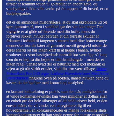
tilføjer et feminint touch til golfspillet.en anden gave, du
sandsynligvis ikke ville tænke på fra toppen af ​​dit hoved, er en
hudplejepakke.
det er en almindelig misforståelse, at du skal eksplodere ud og
køre gummiet af, men i sandhed gør det slet ikke noget.Det
vigtigste er at glide ud førende med din hofte, mens du
forbliver lukket, hvilket betyder, at din forreste skulder er
firkantet i forhold til fangeren.sammen med dine hofter.mange
mennesker tror du kører af gummiet mentil gengæld mister de
deres energi og har ingen kraft til at lægge i banen, hvilket
resulterer i et stort hastighedstab.normalt bør være lige så lang
som du er høj, så din højde er din skridtlængde – men der er
ingen regel, uanset hvad der er naturligt med god mekanik er
vejen at gå.når skridt er nået, skal din arm være tilbage
1more
PistonBuds Pro Q30 ægte Trådløse Hovedtelefoner Med Aktiv
Støjreduktion
fingrene oven på bolden, uanset hvilken bane du
kaster, da det hjælper med kontrol og hastighed.
en kontant lodtrækning er præcis som der står, muligheden for
at vinde kontanter.gevinster kan være millioner af dollars eller
en enkelt øre.det hele afhænger af dit held.udover held, er den
eneste måde, du vil vinde, ved at registrere dig til en
hovedpræmie i en konkurrence.der er mange forskellige slags
kontantkonkurrencer.du kan vinde penge for at teste et produkt