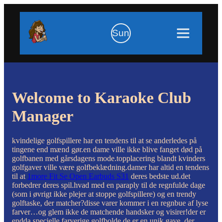
Sun
Welcome to Karaoke Club
Manager
kvindelige golfspillere har en tendens til at se anderledes på
tingene end mænd gør.en dame ville ikke blive fanget død på
golfbanen med gårsdagens mode.topplacering blandt kvinders
golfgaver ville være golfbeklædning.damer har altid en tendens
til at
1more Fit Se Open Earbuds S31
deres bedste ud.det
forbedrer deres spil.hvad med en paraply til de regnfulde dage
(som i øvrigt ikke plejer at stoppe golfspillere) og en trendy
golftaske, der matcher?disse varer kommer i en regnbue af lyse
farver…og glem ikke de matchende handsker og visirer!der er
endda specielle farverige golfbolde.de er en unik gave, der