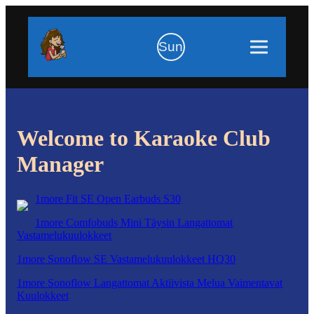
Sun
Welcome to Karaoke Club
Manager
1more Fit SE Open Earbuds S30
1more Comfobuds Mini Täysin Langattomat
Vastamelukuulokkeet
1more Sonoflow SE Vastamelukuulokkeet HQ30
1more Sonoflow Langattomat Aktiivista Melua Vaimentavat
Kuulokkeet