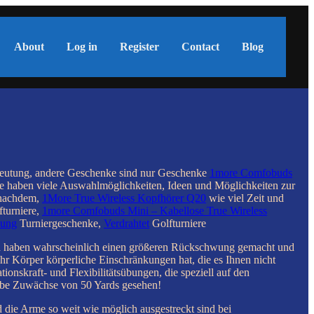
About
Log in
Register
Contact
Blog
deutung, andere Geschenke sind nur Geschenke
1more Comfobuds
 haben viele Auswahlmöglichkeiten, Ideen und Möglichkeiten zur
e nachdem,
1More True Wireless Kopfhörer Q20
wie viel Zeit und
fturniere,
1more Comfobuds Mini – Kabellose True Wireless
kung
Turniergeschenke,
Verdrahtet
Golfturniere
 und haben wahrscheinlich einen größeren Rückschwung gemacht und
hr Körper körperliche Einschränkungen hat, die es Ihnen nicht
nskraft- und Flexibilitätsübungen, die speziell auf den
habe Zuwächse von 50 Yards gesehen!
 die Arme so weit wie möglich ausgestreckt sind bei