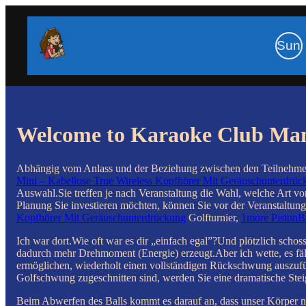
Sun
Welcome to Karaoke Club Ma
Abhängig vom Anlass und der Beziehung zwischen den Teilnehmer
Mini – Kabellose True Wireless Kopfhörer Mit Geräuschunterdrüc
Auswahl.Sie treffen je nach Veranstaltung die Wahl, welche Art 
Planung Sie investieren möchten, können Sie vor der Veranstaltun
Kopfhörer Mit Geräuschunterdrückung
Golfturnier,
1more PistonB
Ich war dort.Wie oft war es dir „einfach egal”?Und plötzlich sc
dadurch mehr Drehmoment (Energie) erzeugt.Aber ich wette, es fäll
ermöglichen, wiederholt einen vollständigen Rückschwung auszufüh
Golfschwung zugeschnitten sind, werden Sie eine dramatische Stei
Beim Abwerfen des Balls kommt es darauf an, dass unser Körper na