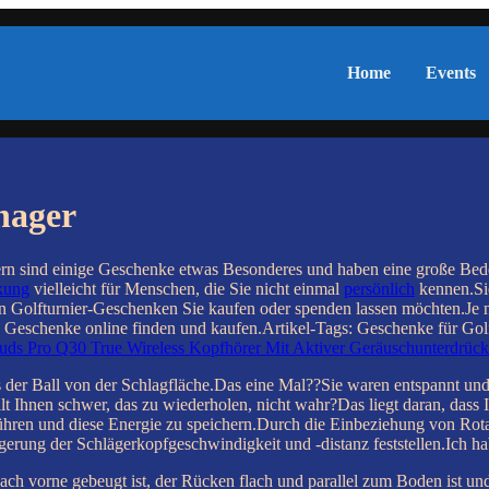
Home
Events
nager
n sind einige Geschenke etwas Besonderes und haben eine große Be
kung
vielleicht für Menschen, die Sie nicht einmal
persönlich
kennen.Sie
von Golfturnier-Geschenken Sie kaufen oder spenden lassen möchten.J
g Geschenke online finden und kaufen.Artikel-Tags: Geschenke für Gol
uds Pro Q30 True Wireless Kopfhörer Mit Aktiver Geräuschunterdrüc
hoss der Ball von der Schlagfläche.Das eine Mal??Sie waren entspannt
t Ihnen schwer, das zu wiederholen, nicht wahr?Das liegt daran, dass I
ren und diese Energie zu speichern.Durch die Einbeziehung von Rotatio
gerung der Schlägerkopfgeschwindigkeit und -distanz feststellen.Ich 
ch vorne gebeugt ist, der Rücken flach und parallel zum Boden ist und