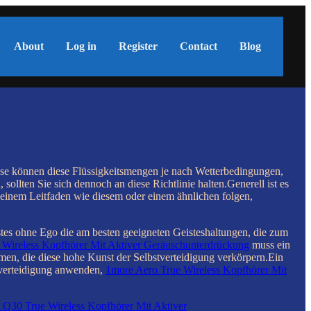
About
Log in
Register
Contact
Blog
se können diese Flüssigkeitsmengen je nach Wetterbedingungen,
ollten Sie sich dennoch an diese Richtlinie halten.Generell ist es
e einem Leitfaden wie diesem oder einem ähnlichen folgen,
istes ohne Ego die am besten geeigneten Geisteshaltungen, die zum
 Wireless Kopfhörer Mit Aktiver Geräuschunterdrückung
muss ein
en, die diese hohe Kunst der Selbstverteidigung verkörpern.Ein
tverteidigung anwenden,
1more Aero True Wireless Kopfhörer Mit
 Q30 True Wireless Kopfhörer Mit Aktiver