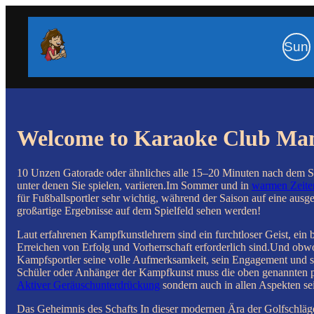
Sun
Welcome to Karaoke Club Ma
10 Unzen Gatorade oder ähnliches alle 15–20 Minuten nach dem S
unter denen Sie spielen, variieren.Im Sommer und in
warmen Zeite
für Fußballsportler sehr wichtig, während der Saison auf eine aus
großartige Ergebnisse auf dem Spielfeld sehen werden!
Laut erfahrenen Kampfkunstlehrern sind ein furchtloser Geist, ein 
Erreichen von Erfolg und Vorherrschaft erforderlich sind.Und obwo
Kampfsportler seine volle Aufmerksamkeit, sein Engagement und s
Schüler oder Anhänger der Kampfkunst muss die oben genannten p
Aktiver Geräuschunterdrückung
sondern auch in allen Aspekten se
Das Geheimnis des Schafts In dieser modernen Ära der Golfschläger