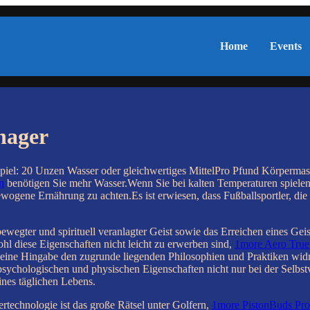
Home
Events
nager
piel: 20 Unzen Wasser oder gleichwertiges MittelPro Pfund Körpermas
n
benötigen Sie mehr Wasser.Wenn Sie bei kalten Temperaturen spielen, s
gewogene Ernährung zu achten.Es ist erwiesen, dass Fußballsportler, di
bewegter und spirituell veranlagter Geist sowie das Erreichen eines Ge
hl diese Eigenschaften nicht leicht zu erwerben sind,
1more Aero True
eine Hingabe den zugrunde liegenden Philosophien und Praktiken widm
sychologischen und physischen Eigenschaften nicht nur bei der Selbs
ines täglichen Lebens.
technologie ist das große Rätsel unter Golfern,
1more PistonBuds Pro