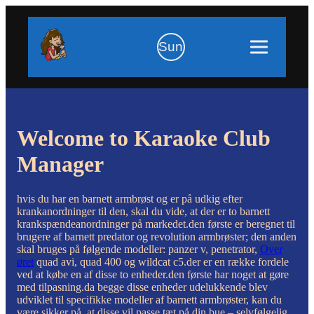
Sun
Welcome to Karaoke Club
Manager
hvis du har en barnett armbrøst og er på udkig efter
krankanordninger til den, skal du vide, at der er to barnett
krankspændeanordninger på markedet.den første er beregnet til
brugere af barnett predator og revolution armbrøster; den anden
skal bruges på følgende modeller: panzer v, penetrator,
Over
øret
quad avi, quad 400 og wildcat c5.der er en række fordele
ved at købe en af ​​disse to enheder.den første har noget at gøre
med tilpasning.da begge disse enheder udelukkende blev
udviklet til specifikke modeller af barnett armbrøster, kan du
være sikker på, at disse vil passe tæt på din bue – selvfølgelig