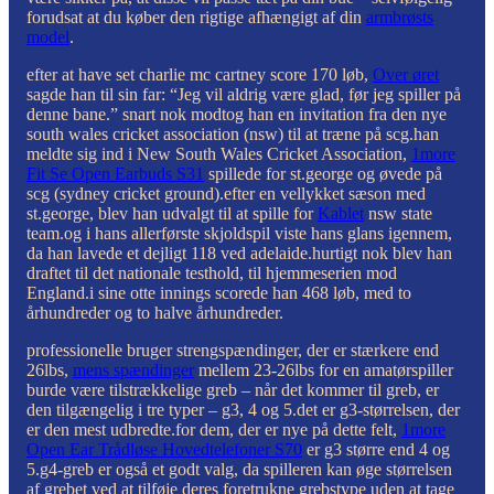
forudsat at du køber den rigtige afhængigt af din
armbrøsts
model
.
efter at have set charlie mc cartney score 170 løb,
Over øret
sagde han til sin far: “Jeg vil aldrig være glad, før jeg spiller på
denne bane.” snart nok modtog han en invitation fra den nye
south wales cricket association (nsw) til at træne på scg.han
meldte sig ind i New South Wales Cricket Association,
1more
Fit Se Open Earbuds S31
spillede for st.george og øvede på
scg (sydney cricket ground).efter en vellykket sæson med
st.george, blev han udvalgt til at spille for
Kablet
nsw state
team.og i hans allerførste skjoldspil viste hans glans igennem,
da han lavede et dejligt 118 ved adelaide.hurtigt nok blev han
draftet til det nationale testhold, til hjemmeserien mod
England.i sine otte innings scorede han 468 løb, med to
århundreder og to halve århundreder.
professionelle bruger strengspændinger, der er stærkere end
26lbs,
mens spændinger
mellem 23-26lbs for en amatørspiller
burde være tilstrækkelige greb – når det kommer til greb, er
den tilgængelig i tre typer – g3, 4 og 5.det er g3-størrelsen, der
er den mest udbredte.for dem, der er nye på dette felt,
1more
Open Ear Trådløse Hovedtelefoner S70
er g3 større end 4 og
5.g4-greb er også et godt valg, da spilleren kan øge størrelsen
af ​​grebet ved at tilføje deres foretrukne grebstype uden at tage