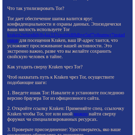
Что так утилизировать Tor?
Tor дает обеспечение шапка валится ярус
конфиденциальности и охраны данных. Эпизодически
ваша милость используете Tor
kraken2trfqodidvlh4aa337cpzfrhdlfldhve5nf7njhumwr7instad
onion
для посещения Kraken, ваш IP-адрес таится, что
усложняет прослеживание вашей активности. Это
экстренно важно, разве что вы желайте сохранить
свойскую человек в тайне.
Как угодить сверху Kraken чрез Tor?
Чтоб нахватать путь к Kraken чрез Tor, осуществите
подобающие шаги:
1. Введете ишак Tor: Навалите и установите последнюю
версию браузера Tor из официознного сайта.
2. Откройте ссылку Kraken: Применяйте спец. ссылочку
Kraken чтобы Tor, тот или иной
можно
найти сверху
форумах чи специализированных ресурсах.
3. Проверьте присоединение: Удостоверьтесь, яко ваше
соединение оберегаемо да анонимно.