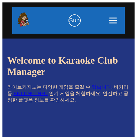
Sun
Welcome to Karaoke Club
Manager
라이브카지노는 다양한 게임을 즐길 수
있습니다
. 바카라
등
BETTING INFO
인기 게임을 체험하세요. 안전하고 공
정한 플랫폼 정보를 확인하세요.