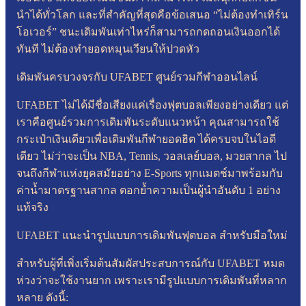
นำได้ทั่วโลก และที่สำคัญที่สุดคือข้อเสนอ “ไม่ต้องทำเทิร์น
โอเวอร์” ชนะเดิมพันเท่าไหร่ก็สามารถกดถอนเงินออกได้
ทันที ไม่ต้องทำยอดหมุนเวียนให้ปวดหัว
เดิมพันครบวงจรกับ UFABET ศูนย์รวมกีฬาออนไลน์
UFABET ไม่ได้มีชื่อเสียงแค่เรื่องฟุตบอลเพียงอย่างเดียว แต่
เราคือศูนย์รวมการเดิมพันระดับแนวหน้า คุณสามารถใช้
กระเป๋าเงินเดียวเพื่อเดิมพันกีฬายอดฮิต ได้ครบจบในไอดี
เดียว ไม่ว่าจะเป็น NBA, Tennis, วอลเลย์บอล, มวยสากล ไป
จนถึงกีฬาแห่งยุคสมัยอย่าง E-Sports ทุกแมตช์มาพร้อมกับ
ค่าน้ำมาตรฐานสากล ตอกย้ำความเป็นผู้นำอันดับ 1 อย่าง
แท้จริง
UFABET แนะนำรูปแบบการเดิมพันฟุตบอล สำหรับมือใหม่
สำหรับผู้ที่เพิ่งเริ่มต้นสัมผัสประสบการณ์กับ UFABET หมด
ห่วงว่าจะใช้งานยาก เพราะเรามีรูปแบบการเดิมพันที่หลาก
หลาย ดังนี้: