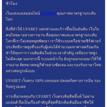
ชั่วโมง
เว็บแทงบอลออนไลน
์ UFABET
คุณภาพมาตรฐานระดับ
โลก
สิ่งที่ทำให้ UFABET แตกต่างและก้าวขึ้นเป็นอันดับ 1ในใจ
คนไทยมาอย่างยาวนาน คือคุณภาพและมาตรฐานระดับ
โลกที่เราไม่เคยหยุดพัฒนา เราใช้ระบบเครือข่ายเซิร์ฟเวอร์
ประสิทธิภาพสูงที่รองรับผู้เล่นได้จำนวนมหาศาลพร้อมกัน
ทำให้ทุกการวางเดิมพันในช่วงเวลาสำคัญ เสถียรภาพสูง
ไม่มีสะดุด นอกจากนี้ ระบบหน้าเว็บ ยังถูกออกแบบมาให้ใช้
งานง่าย จัดหมวดหมู่กีฬาอย่างชัดเจน และรองรับภาษาไทย
อย่างสมบูรณ์แบบ
UFABET เว็บตรง 100% แทงบอล ปลอดภัยทางการเงิน รอง
รับทรูวอเลท
การเลือกลงทุนกับ UFABET เว็บตรงลิขสิทธิ์แท้ ไม่ผ่าน
เอเย่นต์ ถือเป็นเรื่องสำคัญที่สุดที่นักเดิมพันมืออาชีพให้