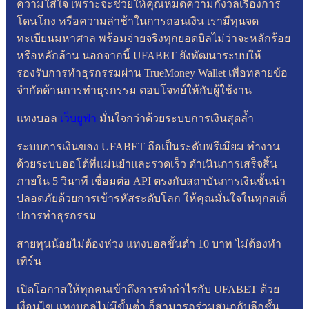
ความใส่ใจ เพราะจะช่วยให้คุณหมดความกังวลเรื่องการ
โดนโกง หรือความล่าช้าในการถอนเงิน เรามีทุนจด
ทะเบียนมหาศาล พร้อมจ่ายจริงทุกยอดบิลไม่ว่าจะหลักร้อย
หรือหลักล้าน นอกจากนี้ UFABET ยังพัฒนาระบบให้
รองรับการทำธุรกรรมผ่าน TrueMoney Wallet เพื่อทลายข้อ
จำกัดด้านการทำธุรกรรม ตอบโจทย์ให้กับผู้ใช้งาน
แทงบอล
เว็บยูฟ่า
มั่นใจกว่าด้วยระบบการเงินสุดล้ำ
ระบบการเงินของ UFABET ถือเป็นระดับพรีเมียม ทำงาน
ด้วยระบบออโต้ที่แม่นยำและรวดเร็ว ดำเนินการเสร็จสิ้น
ภายใน 5 วินาที เชื่อมต่อ API ตรงกับสถาบันการเงินชั้นนำ
ปลอดภัยด้วยการเข้ารหัสระดับโลก ให้คุณมั่นใจในทุกสเต็
ปการทำธุรกรรม
สายทุนน้อยไม่ต้องห่วง แทงบอลขั้นต่ำ 10 บาท ไม่ต้องทำ
เทิร์น
เปิดโอกาสให้ทุกคนเข้าถึงการทำกำไรกับ UFABET ด้วย
เงื่อนไข แทงบอลไม่มีขั้นต่ำ ก็สามารถร่วมสนุกกับลีกชั้น