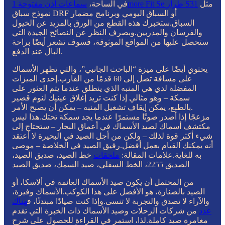
مثل
سماعات أذن مفتوحة 1more Fit Se طراز S31
في الساحة،
نموذج سباق DRF أو السباق اليومي وبرنامج مضمار
السباق.ستخبرك هذه القطع من الورق بالمزيد عن الخيول
والفرسان والمدربين.وبصرف النظر عن النصائح الجيدة التي
ستحصل عليها من المواقع الموثوقة، فسوف تشعر أيضًا براحة
البال عند الدفع.
يحتوي أيضًا على ميزة “الباحث الجانبي”، والتي تظهر الأسماك
على مسافة تصل إلى 60 قدمًا من القارب.إحدى الميزات
المفضلة لدي هي المنبه الذي ينطلق عندما يتم العثور على
سمكة – وهو مثالي إذا كنت تريد إغلاق عينيك لنوم قصير
.بالطبع، يمكن إيقاف تشغيل المنبه – يمكن أن يصبح الأمر
مزعجًا إذا أصدر صوتًا مستمرًا عندما يجد سمكة تحتك.هذا ليس
مكتشف أسماك لصيد الأسماك في أعماق البحار – ستحتاج إلى
شيء أكثر قوة لذلك – ولكن من أجل الصيد في البحيرة لا أعتقد
أنه يمكنك القيام بعمل أفضل.رفيق الصيد في الخلاصة – موصى
به للغاية.علامات المقالة:
ملحقات
خط الصيد، صديق الصيد،
الصديق 2255، الخط السفلي، صيد السمك، صديق الصيد
من المحتمل أن يكون صيد الأسماك العائمة في ألاسكا، أو
الصيد بالصنارة، هو الأفضل على هذا الكوكب.الأسماك وفيرة،
والآراء لا تصدق والتجربة لا تنسى.وإذا كنت صيادًا مبتدئًا، ف
هناك
عدد
من شركات الرحلات وصيد الأسماك ذات الخبرة التي تقدم
مغامرة صيد كاملة.لذا، استمر في القراءة للحصول على شرح