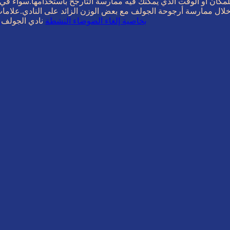
للمكان أو الوقت الذي يمكنك فيه ممارسة التأرجح باستخدامها.سواء في
لال ممارسة أرجوحة الجولف مع بعض الوزن الزائد على النادي.علامات 
سماعات أذن لاسلكية 1MORE Evo بخاصية إلغاء الضوضاء النشطة
نادي الجولف
،