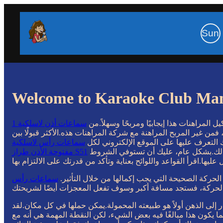
Sun
Welcome to Karaoke Club Ma
 المراهنات هذا إيجابيًا ومربحًا وسهلاً.من
كثر من منافسيهم، مما يضمن لهم هامشًا منخفضًا.إذا كان الهامش الذي اقترحته شركة المراهنات التي اهتممت بها يزيد عن 7.5%، فمن غير المربح المراهنة مع شركة المراهنات هذه.الأكثر قبولًا بين
ك التعرف عليها على الموقع الإلكتروني لكل
سماعات رأس لاسلكية
وكيل مراهنات.على سبيل المثال، يقترح الكثير من وكلاء المراهنات مكافآت ترحيبية لطيفة أو سحب على الجوائز بين العملاء وما إلى ذلك.بشكل عام، عليك أن تستوفي الشروط
مفتوحة الأذن طراز S51
لحركة الصحيحة التي يجب إكمالها من خلال التأثير.
لى الذهن أولاً هو طبيعته المحمولة.يمكن حملها في كل مكان.لقد
ما يكون هذا مبالغًا فيه بعض الشيء، لكن النقطة المهمة هي أنه مع