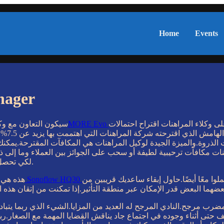
Home
Events
nager
لى وكلاء المراهنات اقتراح احتمالات
سيكون التعاون مع وكيل
ربحية أ
ت الذروة.والميزة الجيدة لوكيل المراهنات هي المكافآت المقترحة.يمكن
لكي تحصل عليها.اقرأ القواعد واللوائح بعناية وتأكد من قدرتك على الالتزام بها.
ا معًا أيضًا.حاول إبقاء ساعديك قريبين من
هذه هي ا
رجح.النادي المرجح له العديد من المزايا.الشيء الذي ربما يتبادر إ
لف حتى أثناء وجوده في اجتماع جاد يناقش القضايا المهمة مع الصغار.رب