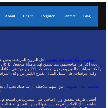
About
Log in
Register
Contact
Blog
سماعات أذن لاسلكية 1MORE Evo بخاصية إلغاء الضوضاء النشطة
أجل الترويج للمراهنة، يتعين ع
وكلاء المراهنات الذين يقترحون الاحتمالات الأكثر ربحية هي مكافآ
سماعات رأس Sonoflow HQ30 بخاصية إلغاء الضوضاء
من المهم ملاحظة أن ساعديك يجب أن يعملو
بعضهما البعض قدر الإمكان عبر منطقة التأثير.إذا تمكنت من إتقان هذه الحركة، فستجد مسافة أكبر وسوف تفعل المعجزات أيضًا لشريحتك.
أفضل طريقة لتحقيق وزن إضافي على المضرب هي استخدام مضرب م
شاهدت تلك الأفلام التي يمارس فيها المدير التنفيذي لعبة الجو