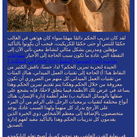
لقد كان تدريب الحكم دائمًا مهمًا.سواء كان هو/هي في الغالب
حكمًا للتنس أو حتى حكمًا للكريكيت، فيجب أن يكونوا بالتأكيد
مؤهلين ومدربين بشكل مثالي لنشاط معين.نأتي الآن إلى
النقطة التي عادة ما تكون سبب الحاجة إلى الأخبار
سماعات
رأس لاسلكية 1more Aero بخاصية إلغاء الضوضاء النشط
الجيدة لتجربة تمرين الحكم؟ لذا، حسنًا، ناقش الكثير من
النقاط هنا؛ أ) الحاجة إلى تقنيات العمل الميداني، هناك المئات
من تقنيات العمل الميداني.كل منهم من الضروري أن تكون
معروفة من خلال الحكم.وهكذا يتم تقديم تمرين الحكم.وهذا
يساعد في عرض تلك الأنظمة.فيما يتعلق لاحقًا، فإنه يشجع على
صقلها بالوسائل المثالية.ب) تعلم أنظمة إدارة الإنسان، هناك
أنواع مختلفة لتقنيات برمجيات الرجل.على الرغم من أن المرء
على الأرجح يدرك كل منهما.ولهذا السبب عادةً، يوجد
متخصصون بالإضافة إلى معظم الأشخاص ذوي الخبرة الذين
يقدمون كل تدريبات الحكم.وهذا بالتأكيد مفيد لفهم إدارة
الصديق.
في نهاية القرن العاشر، بعد توحيد كوريا، أصبح تعلم التايكوندو