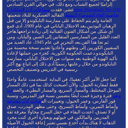
إلزاميًا لجميع الشباب.ومع ذلك، في حوالي القرن السادس
عشر، فقدت
سماعات أذن لاسلكية 1more Pistonbuds Pro Q30
بخاصية إلغاء الضوضاء النشط
التقاليد العسكرية للبلاد شعبيتها
العامة ولم يتم الحفاظ على ممارسة التايكوندو إلا من قبل
الرهبان البوذيين.بعد الاحتلال الياباني في عام 1909، أدى قمع
أي شكل من أشكال الفنون القتالية إلى زيادة تراجعها.هاجر
العدد القليل من الممارسين المتفانين إلى الصين واليابان، ومن
ثم نجا هذا الفن.بعد التحرير في عام 1945، عاد العديد من
المنفيين الكوريين إلى وطنهم وأعادوا تقديم نسخة محسنة من
التايكوندو.دعمت الحكومة الكورية، كجزء من حملتها لإعادة
تأكيد الهوية الوطنية بعد سنوات من الاحتلال الياباني، ممارسة
التايكوندو من خلال رعايتها رسميًا.أدى ذلك إلى اتباع نهج أكثر
رسمية في التدريس وتصنيف التخصص.
كما جعل الأمر أكثر تعقيدًا، في البداية استخدمت عاملًا واحدًا
فقط لمقارنة الخيول، والآن أصبحت كذلك بما في ذلك المسار
الموحل المختلط، والمسار السريع، والمسار البطيء، والعش
ب،
وبعد
فترة وجيزة قمت أيضًا بتضمين نسبة فوز المدربين، ونسبة
فوز الفارس، وعمر الخيول، وتغييرات الم
عدات،
أذن مفتوحة
وأنماط التمرين، وأنماط التسريح، وحتى مظهر المدرب، صدق
أو لا تصدق، اعتدت البقاء في حقل السرج محاولًا معرفة ثقة
المدربين والمالكين في خيولهم.وبعبارة أخرى كنت مجرد
الذهاب لا هناك.بدأت أخدع نفسي.تعتبر إعاقة الخيول الأصيلة