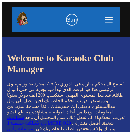
Sun
Welcome to Karaoke Club
Manager
بمجرد تجاوز مستوى AAA، يُسمح لك بحكم مباراة في الدوري
الرئيسي.هذا هو الوقت الذي تبدأ فيه بجدية في جني أموال
طائلة.عند هذا المستوى المهني، ستكسب 200 ألف دولار سنويًا
وسيستقر تدريب الحكم الخاص بك أخيرًا.يصل إلى مثل
هذاالمستوى لا يعني أنك خبير.هناك دائمًا مساحة لمزيد من
المعلومات، وهذا من أجلك لمواصلة مشاهدة مقاطع فيديو
تدريب الحكام.إذا لم تفعل ذلك، فمن المحتمل أن تأخذ
سماعات
شخصًا أفضل منك إلى
أذن لاسلكية حقيقية 1MORE Q20
منزلك وإلا سينخفض ​​الطلب الخاص بك في
سماعات رأس