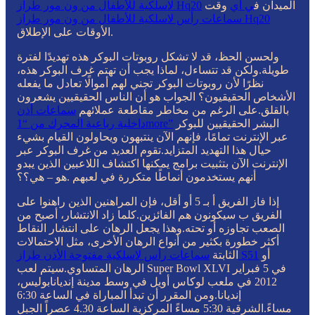
الميدان ف
ي أي
وقت
لاسلكية للأطفال من ون مور طراز Hq20
سماعات رأس لاسلكية للأطفال من ون مور طراز Hq20
الأوقات على الإطلاق.
ولحسن الحظ، قد لا تشكل روبوتات البوكر هذه تهديدًا لفترة
طويلة.ولكن قد تتساءل، لماذا يجب أن تهتم غرف البوكر هذه،
نظرًا لأن روبوتات البوكر تجني لهم أموالًا تعادل ما يفعله
الأشخاص الحقيقيون؟ الجواب هو أن الناس الحقيقيين يشعرون
بالقلق.على الرغم من مخاطر مقاطعة عملائهم
سماعات أذن
البشر الحقيقيين للبوكر
داخلية رباعية المحرك من “1more”
عبر الإنترنت تمامًا، فإنهم الآن ينتبهون ويحاولون القيام بشيء
حيال هذا التهديد المتزايد.تقوم العديد من غرف البوكر عبر
الإنترنت الآن بتثبيت برامج يمكنها اكتشاف اللاعبين الذين يبدو
أنهم يستخدمون أنماطًا متكررة في لعبهم .هو – هي؟؟
إذا فاز الفريق أ بـ 5 أو أقل، فإن المراهنين الذين راهنوا على
الفريق ب سيكونون هم الفائزين.كلما زاد الانتشار، أصبح من
الصعب تجاوزه أو تحته.وهذا يجعل الرهان على انتشار النقاط
أكثر خطورة بكثير من أنواع الرهان الأخرى، مثل الاحتمالات
أو
سماعات رأس لاسلكية مفتوحة الأذن طراز S51
الثابتة
الرهان المتساوي.سيتم لعب Super Bowl XLVI في 5 فبراير
2012 في ملعب لوكاس أويل في وسط مدينة إنديانابوليس،
إنديانا.ومن المقرر أن تبدأ المباراة في الساعة 6:30
مساءً.الشرقية 5:30 مساءً المركزية الساعة 4.30 عصراً الجبل