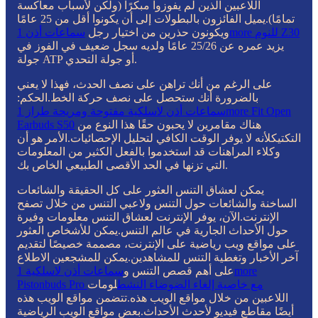
اللاعبين الذين لم يفوزوا مبكرًا (ولكن لأسباب معاكسة
تمامًا).يميل الفائزون بالبطولات إلى أن يكونوا أقل من 25 عامًا
سماعات أذن 1more للنوم Z30
ويكونون حذرين من اختيار رجل
يزيد عمره عن 25/26 عامًا ولديه سجل ضعيف في الفوز في
جولة ATP أو جولة التحدي.
على الرغم من أنك تراهن على نصف الحدث، فهذا لا يعني
بالضرورة أنك ستحصل على نصف حركة الخط.الحكم:
سماعات أذن لاسلكية مفتوحة ومريحة طراز 1more Fit Open
هناك مقامرين لا يحبون حقًا هذا النوع من
Earbuds S50
التكتيكلأنه لا يوفر الوقت الكافي لتحليل الإحصائيات.الأمر هو أن
وكلاء المراهنات قد استخدموا بالفعل الكثير من المعلومات
التي تزنها في الحد الأقصى الطبيعي الخاص بك.
يمكن لعشاق التنس العثور على كل الحقيقة والشائعات
الساخنة والشائعات حول التنس ولاعبي التنس من خلال تصفح
الإنترنت.الآن، يوفر الإنترنت لعشاق التنس معلومات وفيرة
حول الأحداث الجارية في عالم التنس.يمكن للأشخاص العثور
على مواقع ويب رياضية على الإنترنت، مصممة خصيصًا لتقديم
آخر الأخبار وتغطية التنس للمشاهدين.يمكن للمشجعين الاطلاع
على أهم قصص التنس و
سماعات أذن لاسلكية 1more
Pistonbuds Pro مع خاصية إلغاء الضوضاء النشط
لومات
اللاعبين من خلال مواقع الويب هذه.تتضمن مواقع الويب هذه
أيضًا مقاطع فيديو لأحدث الأحداث.بعض مواقع الويب الرياضية