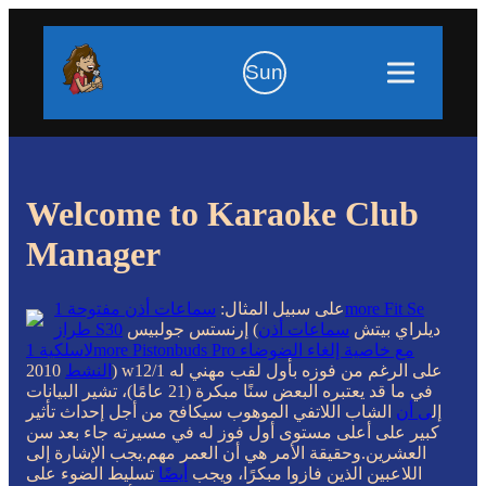
Sun
Welcome to Karaoke Club
Manager
على سبيل المثال:
سماعات أذن مفتوحة 1more Fit Se
إرنستس جولبيس (ديلراي بيتش
سماعات أذن
طراز S30
لاسلكية 1more Pistonbuds Pro مع خاصية إلغاء الضوضاء
النشط
2010) w12/1 على الرغم من فوزه بأول لقب مهني له
في ما قد يعتبره البعض سنًا مبكرة (21 عامًا)، تشير البيانات
إل
ى أن
الشاب اللاتفي الموهوب سيكافح من أجل إحداث تأثير
كبير على أعلى مستوى أول فوز له في مسيرته جاء بعد سن
العشرين.وحقيقة الأمر هي أن العمر مهم.يجب الإشارة إلى
اللاعبين الذين فازوا مبكرًا، ويجب
أيضًا
تسليط الضوء على