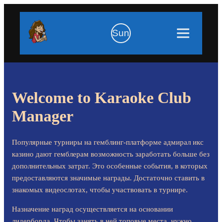
Sun
Welcome to Karaoke Club
Manager
Популярные турниры на гемблинг-платформе адмирал икс
казино дают гемблерам возможность заработать больше без
дополнительных затрат. Это особенные события, в которых
предоставляются значимые награды. Достаточно ставить в
знакомых видеослотах, чтобы участвовать в турнире.
Назначение наград осуществляется на основании
лидерборда. Чтобы занять в ней топовые места, нужно