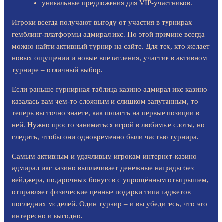
уникальные предложения для VIP-участников.
Игроки всегда получают выгоду от участия в турнирах
гемблинг-платформы адмирал икс. По этой причине всегда
можно найти активный турнир на сайте. Для тех, кто желает
новых ощущений и новые впечатления, участие в активном
турнире – отличный выбор.
Если раньше турнирная таблица казино адмирал икс казино
казалась вам чем-то сложным и слишком запутанным, то
теперь вы точно знаете, как попасть на первые позиции в
ней. Нужно просто заниматься игрой в любимые слоты, но
следить, чтобы они одновременно были частью турнира.
Самым активным и удачливым игрокам интернет-казино
адмирал икс казино выплачивает денежные награды без
вейджера, подарочных бонусов с упрощённым отыгрышем,
отправляет физические ценные подарки типа гаджетов
последних моделей. Один турнир – и вы убедитесь, что это
интересно и выгодно.