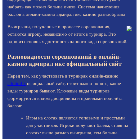
набрать как можно больше очков. Система начисления
баллов в онлайн-казино адмирал икс казино разнообразна.
Выигрыши, полученные в процессе соревнования,
остаются игроку, независимо от итогов турнира. Это
одно из основных достоинств данного вида соревнований.
Разновидности соревнований в онлайн-
казино адмирал икс официальный сайт
Перед тем, как участвовать в турнирах онлайн-казино
admiral x
официальный сайт, стоит важно понять, какие
виды турниров бывают. Ключевые виды турниров
формируются видом дисциплины и правилами подсчёта
баллов:
Игры на слотах являются топовыми и простыми
для участников. Игроки получают баллы, ставя на
слотах: выше размер выигрыша, тем больше