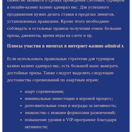
Важно не забывать о сроках проведения слотовых турниров
в онлайн-казино казино адмирал икс. Для успешного
продвижения нужно делать ставки в пределах лимитов,
установленных правилами. Кроме этого необходимо
соблюдать и остальные правила получения очков: большие
призы, джекпоты, время игры на слоте и пр.
Плюсы участия в ивентах в интернет-казино admiral x
Если использовать правильные стратегии для турниров
казино казино адмирал икс, есть большой шанс выиграть
достойные призы. Также следует выделить следующие
достоинства соревнований по азартным играм:
азарт соревнования;
минимальные инвестиции в игровой процесс;
дополнительные очки и награды за активность;
знакомство с новыми форматами развлечений;
повышение уровня в VIP-программе благодаря
активности;