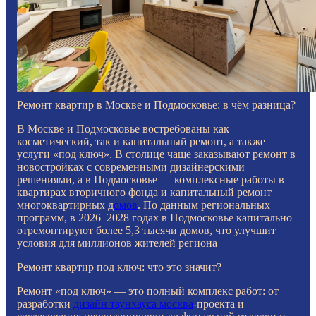
Ремонт квартир в Москве и Подмосковье: в чём разница?
В Москве и Подмосковье востребованы как
косметический, так и капитальный ремонт, а также
услуги «под ключ». В столице чаще заказывают ремонт в
новостройках с современными дизайнерскими
решениями, а в Подмосковье — комплексные работы в
квартирах вторичного фонда и капитальный ремонт
многоквартирных д
омов
. По данным региональных
программ, в 2026–2028 годах в Подмосковье капитально
отремонтируют более 5,3 тысячи домов, что улучшит
условия для миллионов жителей региона
Ремонт квартир под ключ: что это значит?
Ремонт «под ключ» — это полный комплекс работ: от
разработки
дизайн таунхауса москва
-проекта и