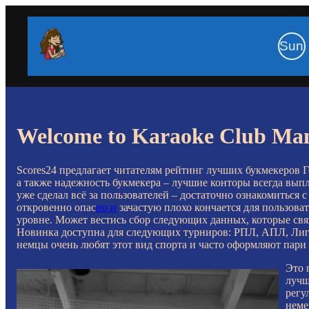
Sun
Welcome to Karaoke Club Ma
Scores24 предлагает читателям рейтинг лучших букмекеров
а также надежность букмекера – лучшие конторы всегда выпл
уже сделал всё за пользователей – достаточно ознакомиться
откровенно опас
но и
зачастую плохо кончается для пользова
уровне. Может вестись сбор следующих данных, которые свя
Новинка доступна для следующих турниров: РПЛ, АПЛ, Лига
немцы очень любят этот вид спорта и часто оформляют пари н
Это 
лучш
регу
неме