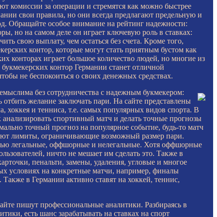
ают комиссии за операции и стремятся как можно быстрее
пании свои правила, но они всегда предлагают предельную и
д. Обращайте особое внимание на рейтинг надежности:
ы, но на самом деле он играет ключевую роль в ставках:
ть свою выплату, чем остаться без счета. Кроме того,
ерских контор, которые могут стать приятным бустом как
ких конторах играет большое количество людей, но многие из
 букмекерских контор Германии станет отличной
чтобы не беспокоиться о своих денежных средствах.
 немыслима без сотрудничества с надежным букмекером:
ь отбить желание заключать пари. На сайте представлены
а, хоккея и тенниса, т.е. самых популярных видов спорта. В
к анализировать спортивный матч и делать точные прогнозы
ально точный прогноз на популярное событие, будь-то матч
уют лимиты, ограничивающие возможный размер пари.
стью легальные, оффшорные и нелегальные. Хотя оффшорные
ьзователей, ничто не мешает им сделать это. Также в
арточки, пенальти, замены, удаления, угловые и многое
ых условиях на конкретные матчи, например, финалы
Также в Германии активно ставят на хоккей, теннис,
 сайте пишут профессиональные аналитики. Разбираясь в
тики, есть шанс зарабатывать на ставках на спорт