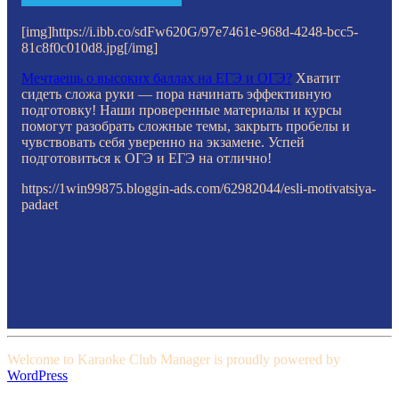
[img]https://i.ibb.co/sdFw620G/97e7461e-968d-4248-bcc5-
81c8f0c010d8.jpg[/img]
Мечтаешь о высоких баллах на ЕГЭ и ОГЭ?
Хватит
сидеть сложа руки — пора начинать эффективную
подготовку! Наши проверенные материалы и курсы
помогут разобрать сложные темы, закрыть пробелы и
чувствовать себя уверенно на экзамене. Успей
подготовиться к ОГЭ и ЕГЭ на отлично!
https://1win99875.bloggin-ads.com/62982044/esli-motivatsiya-
padaet
Welcome to Karaoke Club Manager is proudly powered by
WordPress