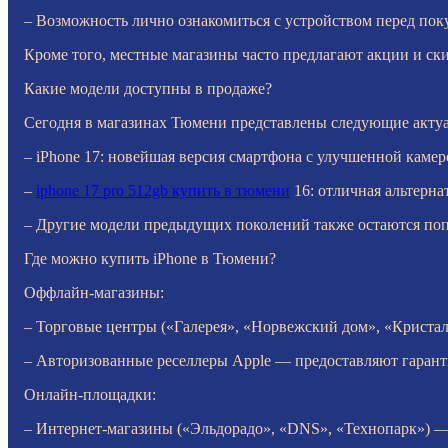
– Возможность лично ознакомиться с устройством перед пок
Кроме того, местные магазины часто предлагают акции и ски
Какие модели доступны в продаже?
Сегодня в магазинах Тюмени представлены следующие акту
– iPhone 17: новейшая версия смартфона с улучшенной каме
–
iphone 17 pro 512gb купить в тюмени
16: отличная альтерн
– Другие модели предыдущих поколений также остаются по
Где можно купить iPhone в Тюмени?
Оффлайн-магазины:
– Торговые центры («Галерея», «Норвежский дом», «Кристал
– Авторизованные реселлеры Apple — предоставляют гарант
Онлайн-площадки:
– Интернет-магазины («Эльдорадо», «DNS», «Технопарк») —