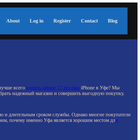
About
Log in
Register
Contact
Blog
 лучше всего
купить iphone 17 pro max
iPhone в Уфе? Мы
брать надежный магазин и совершить выгодную покупку.
ью и длительным сроком службы. Однако многие покупатели
рим, почему именно Уфа является хорошим местом дл
я