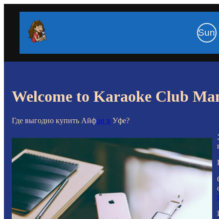
Sun
Welcome to Karaoke Club Ma
Где выгодно купить Айф
он в
Уфе?